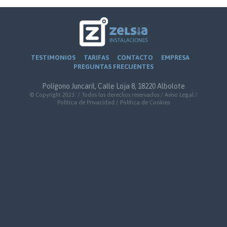
TESTIMONIOS
TARIFAS
CONTACTO
EMPRESA
PREGUNTAS FRECUENTES
Polígono Juncaril, Calle Loja 8, 18220 Albolote
© Copyright 2023. / Todos los derechos reservados /
Aviso Legal
/
Política de Privacidad
/
Política de Cookies