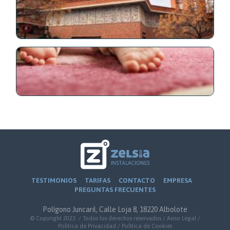
TESTIMONIOS
TARIFAS
CONTACTO
EMPRESA
PREGUNTAS FRECUENTES
Polígono Juncaril, Calle Loja 8, 18220 Albolote
© Copyright 2023. / Todos los derechos reservados /
Aviso Legal
/
Política de Privacidad
/
Política de Cookies