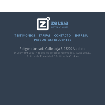
TESTIMONIOS
TARIFAS
CONTACTO
EMPRESA
PREGUNTAS FRECUENTES
Polígono Juncaril, Calle Loja 8, 18220 Albolote
© Copyright 2023. / Todos los derechos reservados /
Aviso Legal
/
Política de Privacidad
/
Política de Cookies