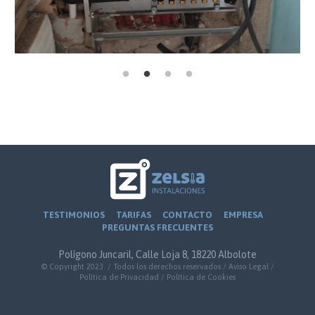
TESTIMONIOS
TARIFAS
CONTACTO
EMPRESA
PREGUNTAS FRECUENTES
Polígono Juncaril, Calle Loja 8, 18220 Albolote
© Copyright 2023. / Todos los derechos reservados /
Aviso Legal
/
Política de Privacidad
/
Política de Cookies