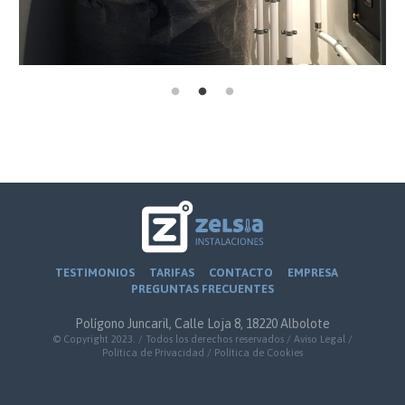
TESTIMONIOS
TARIFAS
CONTACTO
EMPRESA
PREGUNTAS FRECUENTES
Polígono Juncaril, Calle Loja 8, 18220 Albolote
© Copyright 2023. / Todos los derechos reservados /
Aviso Legal
/
Política de Privacidad
/
Política de Cookies