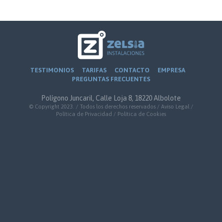
TESTIMONIOS
TARIFAS
CONTACTO
EMPRESA
PREGUNTAS FRECUENTES
Polígono Juncaril, Calle Loja 8, 18220 Albolote
© Copyright 2023. / Todos los derechos reservados /
Aviso Legal
/
Política de Privacidad
/
Política de Cookies