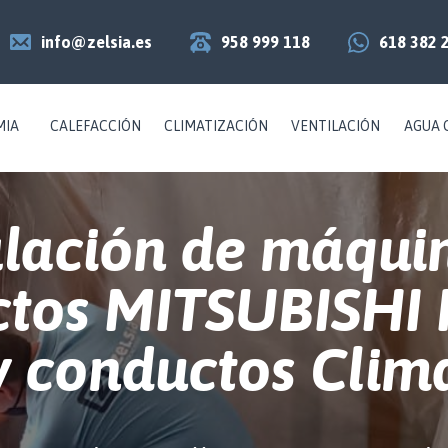
info@zelsia.es
958 999 118
618 382 
MIA
CALEFACCIÓN
CLIMATIZACIÓN
VENTILACIÓN
AGUA 
alación de máqui
ctos MITSUBISHI
y conductos Clima