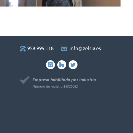
958 999 118
info@zelsia.es
Empresa habilitada por industria
Número de registro 18025082