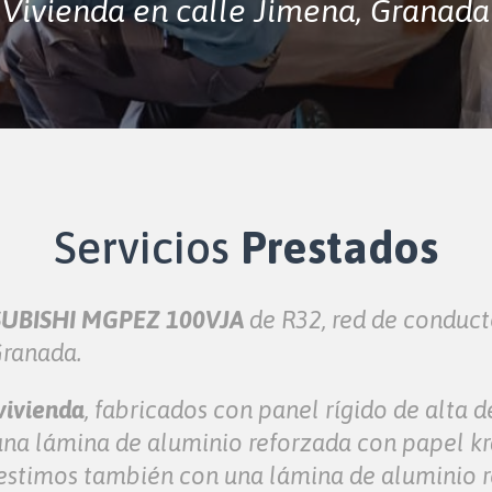
Vivienda en calle Jimena, Granada
Servicios
Prestados
UBISHI
MGPEZ 100VJA
de R32, red de conducto
Granada.
vivienda
, fabricados con panel rígido de alta 
una lámina de aluminio reforzada con papel kr
revestimos también con una lámina de aluminio 