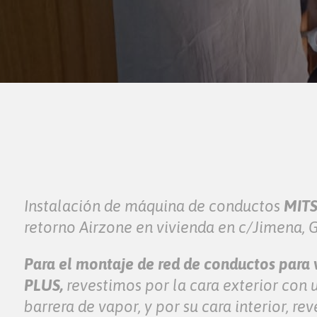
Instalación de máquina de conductos
MITS
retorno Airzone en vivienda en c/Jimena, 
Para el montaje de red de conductos para 
PLUS,
revestimos por la cara exterior con 
barrera de vapor, y por su cara interior, 