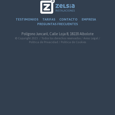
TESTIMONIOS
TARIFAS
CONTACTO
EMPRESA
PREGUNTAS FRECUENTES
Polígono Juncaril, Calle Loja 8, 18220 Albolote
© Copyright 2023. / Todos los derechos reservados /
Aviso Legal
/
Política de Privacidad
/
Política de Cookies