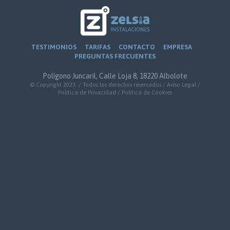
TESTIMONIOS
TARIFAS
CONTACTO
EMPRESA
PREGUNTAS FRECUENTES
Polígono Juncaril, Calle Loja 8, 18220 Albolote
© Copyright 2023. / Todos los derechos reservados /
Aviso Legal
/
Política de Privacidad
/
Política de Cookies