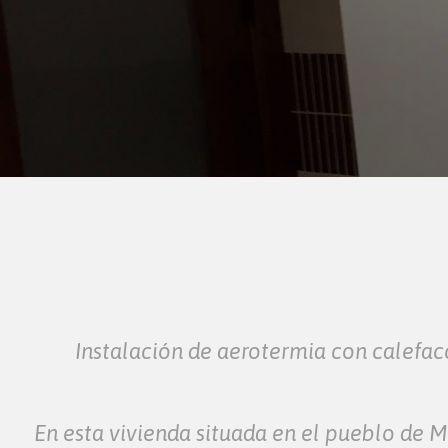
Instalación de aerotermia con calefac
En esta vivienda situada en el pueblo de M