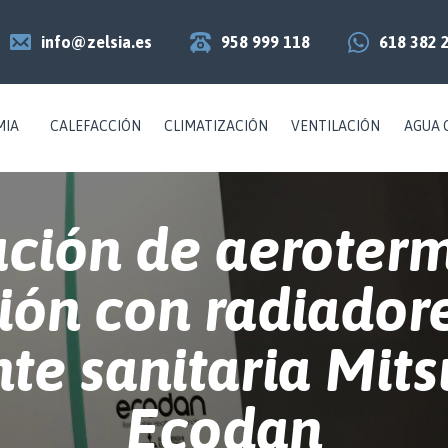
info@zelsia.es
958 999 118
618 382 
MIA
CALEFACCIÓN
CLIMATIZACIÓN
VENTILACIÓN
AGUA 
ación de aeroter
ión con radiador
nte sanitaria Mits
Ecodan