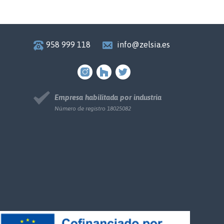
958 999 118
info@zelsia.es
Empresa habilitada por industria
Número de registro 18025082