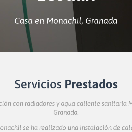
Casa en Monachil, Granada
Servicios
Prestados
ción con radiadores y agua caliente sanitaria 
Granada.
onachil se ha realizado una instalación de cal