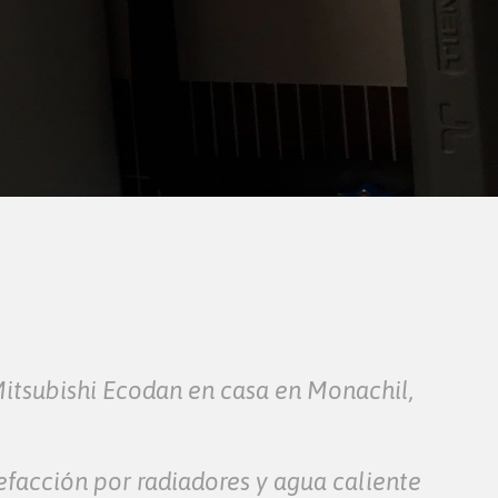
Mitsubishi Ecodan en casa en Monachil,
efacción por radiadores y agua caliente