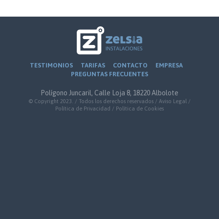
TESTIMONIOS
TARIFAS
CONTACTO
EMPRESA
PREGUNTAS FRECUENTES
Polígono Juncaril, Calle Loja 8, 18220 Albolote
© Copyright 2023. / Todos los derechos reservados /
Aviso Legal
/
Política de Privacidad
/
Política de Cookies