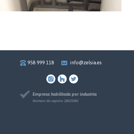
958 999 118
info@zelsia.es
Empresa habilitada por industria
Número de registro 18025082