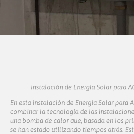
Instalación de Energía Solar para 
En esta instalación de Energía Solar para
combinar la tecnología de las instalacione
una bomba de calor que, basada en los pri
se han estado utilizando tiempos atrás. E