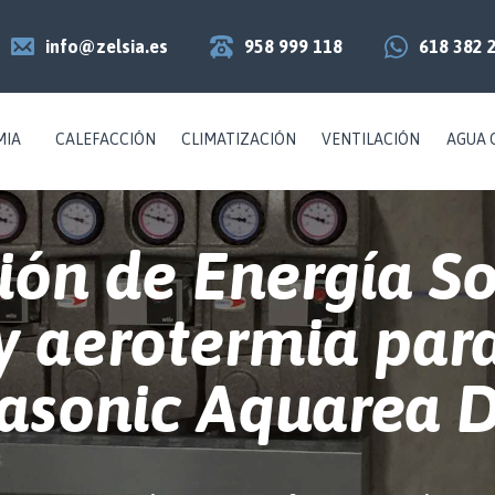
info@zelsia.es
958 999 118
618 382 
MIA
CALEFACCIÓN
CLIMATIZACIÓN
VENTILACIÓN
AGUA 
ción de Energía So
y aerotermia par
asonic Aquarea