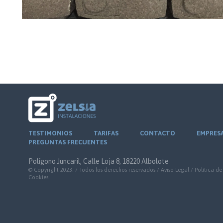
TESTIMONIOS
TARIFAS
CONTACTO
EMPRES
PREGUNTAS FRECUENTES
Polígono Juncaril, Calle Loja 8, 18220 Albolote
© Copyright 2023. / Todos los derechos reservados /
Aviso Legal
/
Política de
Cookies