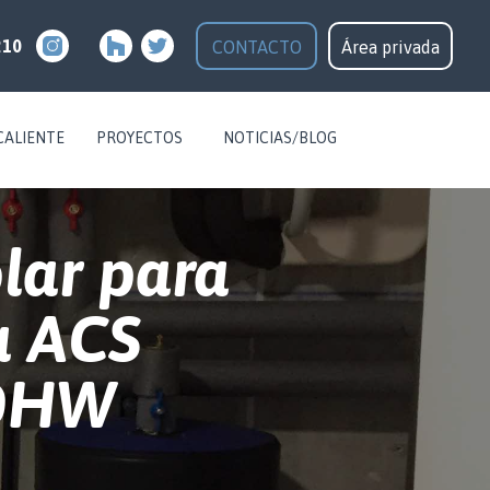
210
CONTACTO
Área privada
CALIENTE
PROYECTOS
NOTICIAS/BLOG
lar para
a ACS
 DHW