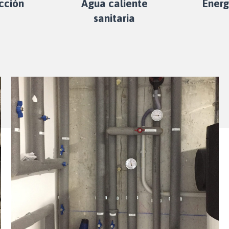
cción
Agua caliente
Energ
sanitaria