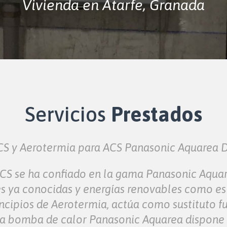
Vivienda en Atarfe, Granada
Servicios
Prestados
ACS y Aerotermia para ACS Panasonic Aquarea 
 ACS se ha confiado en la gama Panasonic Aqua
s ya conocidas y energías renovables como es l
ncipios de Aerotermia, actúa como sustituto fu
sta bomba de calor Panasonic Aquarea dispone