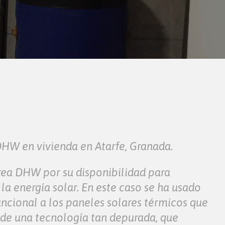
DHW en vivienda en Atarfe, Granada.
rea DHW por su disponibilidad para
a energía solar. En este caso se ha usado
ncional a los paneles solares térmicos que
 de una tecnología tan depurada, que