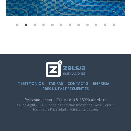
TESTIMONIOS
TARIFAS
CONTACTO
EMPRESA
PREGUNTAS FRECUENTES
Polígono Juncaril, Calle Loja 8, 18220 Albolote
© Copyright 2023. / Todos los derechos reservados /
Aviso Legal
/
Política de Privacidad
/
Política de Cookies