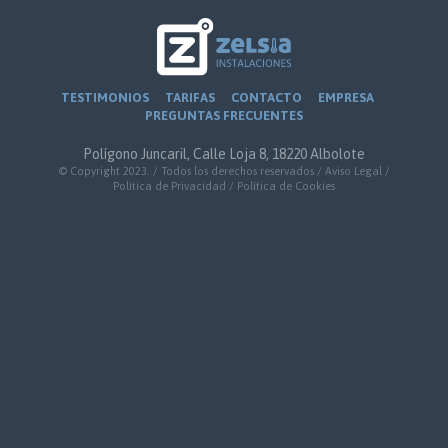
TESTIMONIOS
TARIFAS
CONTACTO
EMPRESA
PREGUNTAS FRECUENTES
Polígono Juncaril, Calle Loja 8, 18220 Albolote
© Copyright 2023. / Todos los derechos reservados /
Aviso Legal
/
Política de Privacidad
/
Política de Cookies