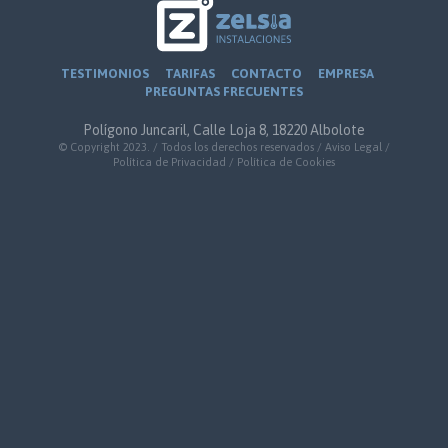
TESTIMONIOS
TARIFAS
CONTACTO
EMPRESA
PREGUNTAS FRECUENTES
Polígono Juncaril, Calle Loja 8, 18220 Albolote
© Copyright 2023. / Todos los derechos reservados /
Aviso Legal
/
Política de Privacidad
/
Política de Cookies