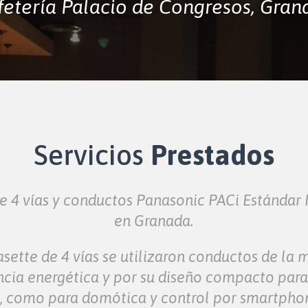
fetería Palacio de Congresos, Gran
Servicios
Prestados
de 4 vías y conductos Panasonic PACi Estándar 
en Granada.
asette de 4 vías se utilizaron conductos de l
encia energética y por su diseño compacto para 
n, como para domótica y control por smartpho