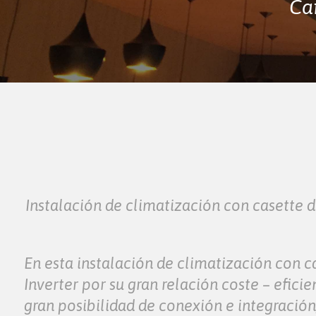
Ca
Instalación de climatización con casette 
En esta instalación de climatización con c
Inverter por su gran relación coste – efici
gran posibilidad de conexión e integració