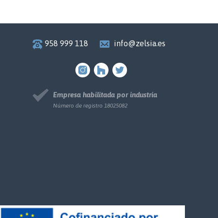
958 999 118
info@zelsia.es
Empresa habilitada por industria
Número de registro 18025082