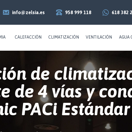
info@zelsia.es
958 999 118
618 382 
MIA
CALEFACCIÓN
CLIMATIZACIÓN
VENTILACIÓN
AGUA 
ción de climatiza
te de 4 vías y con
ic PACi Estándar 