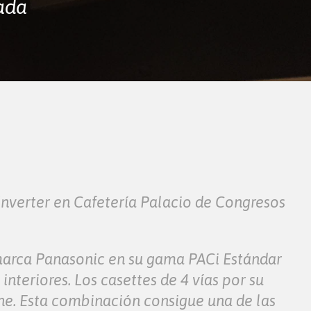
ada
Inverter en Cafetería Palacio de Congresos
a marca Panasonic en su gama PACi Estándar
interiores. Los casettes de 4 vías por su
ne. Esta combinación consigue una de las