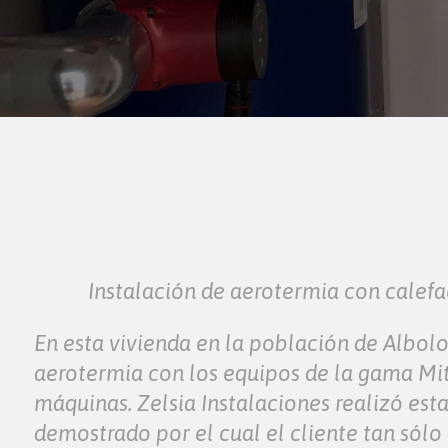
Instalación de aerotermia con calefa
En esta vivienda en la población de Albolo
aerotermia con los equipos de la gama Mits
máquinas. Zelsia Instalaciones realizó es
demostrado por el cual el cliente tan sólo 