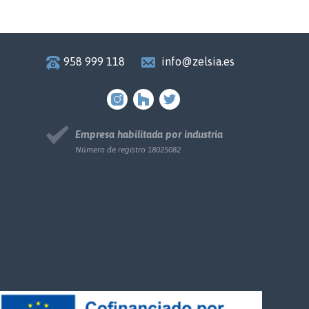
958 999 118
info@zelsia.es
Empresa habilitada por industria
Número de registro 18025082