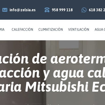
info@zelsia.es
958 999 118
618 382 
MIA
CALEFACCIÓN
CLIMATIZACIÓN
VENTILACIÓN
AGUA 
ación de aeroter
acción y agua ca
aria Mitsubishi 