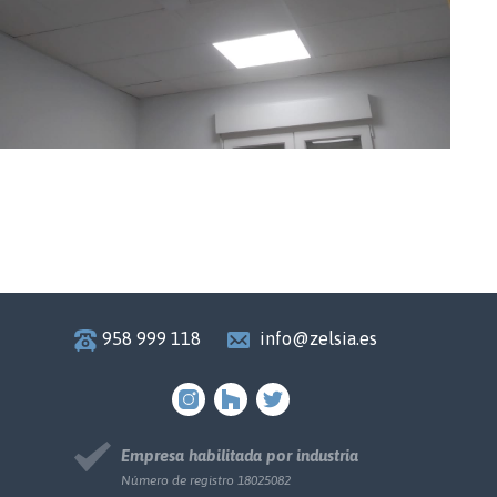
958 999 118
info@zelsia.es
Empresa habilitada por industria
Número de registro 18025082