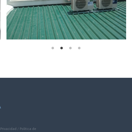
A
 Privacidad
/
Política de