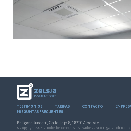
TESTIMONIOS
TARIFAS
CONTACTO
EMPRES
PREGUNTAS FRECUENTES
Polígono Juncaril, Calle Loja 8, 18220 Albolote
© Copyright 2023. / Todos los derechos reservados /
Aviso Legal
/
Política de