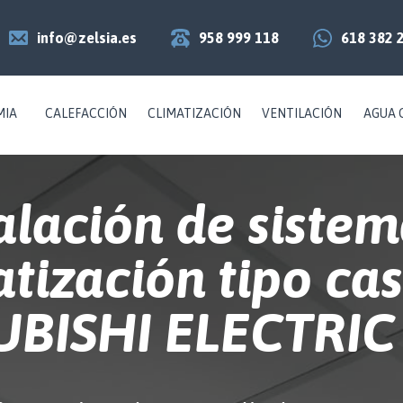
info@zelsia.es
958 999 118
618 382 
MIA
CALEFACCIÓN
CLIMATIZACIÓN
VENTILACIÓN
AGUA 
alación de siste
atización tipo cas
UBISHI ELECTRIC