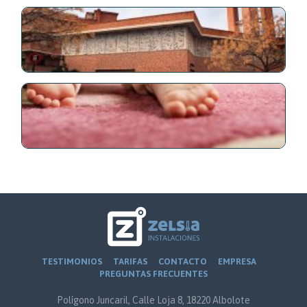
TESTIMONIOS
TARIFAS
CONTACTO
EMPRESA
PREGUNTAS FRECUENTES
Polígono Juncaril, Calle Loja 8, 18220 Albolote