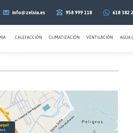
info@zelsia.es
958 999 118
618 382 
MIA
CALEFACCIÓN
CLIMATIZACIÓN
VENTILACIÓN
AGUA 